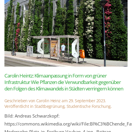
Carolin Heintz: Klimaanpassung in Form von grüner
Infrastruktur Wie Pflanzen die Verwundbarkeit gegenüber
den Folgen des Klimawandels in Städten verringern können
Geschrieben von
Carolin Heinz
am
29. September 2023
.
Veröffentlicht in
Stadtbegrünung
,
Studentische Forschung
.
Bild: Andreas Schwarzkopf:
https://commons.wikimedia.org/wiki/File:Bl%C3%BChende_
Modersohn-Platz_in_Freiburg-Vauban_4.jpg Beitrag