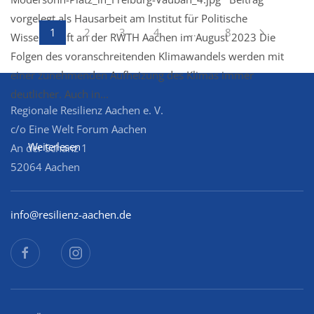
vorgelegt als Hausarbeit am Institut für Politische
1
2
3
4
…
8
Wissenschaft an der RWTH Aachen im August 2023 Die
Folgen des voranschreitenden Klimawandels werden mit
einer zunehmenden Aufheizung des Klimas immer
deutlicher. Auch in...
Regionale Resilienz Aachen e. V.
c/o Eine Welt Forum Aachen
Weiterlesen
An der Schanz 1
52064 Aachen
info@resilienz-aachen.de