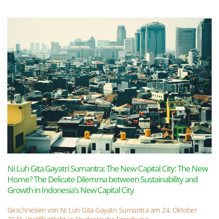
Ni Luh Gita Gayatri Sumantra: The New Capital City: The New
Home? The Delicate Dilemma between Sustainability and
Growth in Indonesia’s New Capital City
Geschrieben von
Ni Luh Gita Gayatri Sumantra
am
24. Oktober