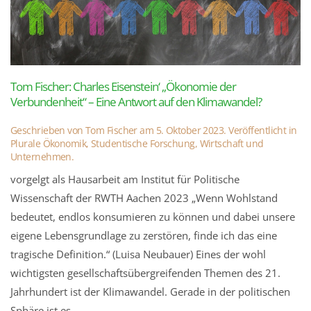
Tom Fischer: Charles Eisenstein‘ „Ökonomie der
Verbundenheit“ – Eine Antwort auf den Klimawandel?
Geschrieben von
Tom Fischer
am
5. Oktober 2023
. Veröffentlicht in
Plurale Ökonomik
,
Studentische Forschung
,
Wirtschaft und
Unternehmen
.
vorgelgt als Hausarbeit am Institut für Politische
Wissenschaft der RWTH Aachen 2023 „Wenn Wohlstand
bedeutet, endlos konsumieren zu können und dabei unsere
eigene Lebensgrundlage zu zerstören, finde ich das eine
tragische Definition.“ (Luisa Neubauer) Eines der wohl
wichtigsten gesellschaftsübergreifenden Themen des 21.
Jahrhundert ist der Klimawandel. Gerade in der politischen
Sphäre ist es...