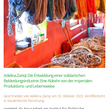
Adelina Zariqi: Die Entwicklung einer solidarischen
Bekleidungsindustrie: Eine Abkehr von der imperialen
Produktions- und Lebensweise
Geschrieben von
Adelina Zariqi
am
10. Oktober 2023
. Veröffentlicht
in
Studentische Forschung
.
orgelegt als Hausarbeit am Institut für Politische