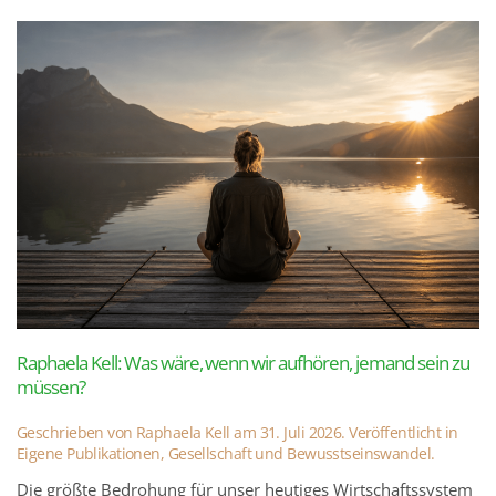
Raphaela Kell: Was wäre, wenn wir aufhören, jemand sein zu
müssen?
Geschrieben von
Raphaela Kell
am
31. Juli 2026
. Veröffentlicht in
Eigene Publikationen
,
Gesellschaft und Bewusstseinswandel
.
Die größte Bedrohung für unser heutiges Wirtschaftssystem