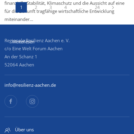
finanzielle Stabilität, Klimaschutz und die Aussicht auf eine
1
2
3
4
…
24
für die Zukunft tragfähige wirtschaftliche Entwicklung
miteinander...
Regionale Resilienz Aachen e. V.
Weiterlesen
c/o Eine Welt Forum Aachen
An der Schanz 1
52064 Aachen
info@resilienz-aachen.de
Über uns