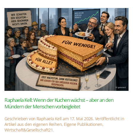
Raphaela Kell: Wenn der Kuchen wächst – aber an den
Mündern der Menschen vorbeigleitet
Geschrieben von
Raphaela Kell
am
17. Mai 2026
. Veröffentlicht in
Artikel aus den eigenen Reihen
,
Eigene Publikationen
,
Wirtschaft&Gesellschaft21
.