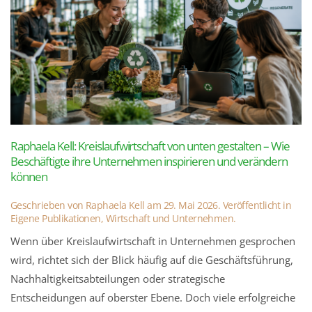
Raphaela Kell: Kreislaufwirtschaft von unten gestalten – Wie
Beschäftigte ihre Unternehmen inspirieren und verändern
können
Geschrieben von
Raphaela Kell
am
29. Mai 2026
. Veröffentlicht in
Eigene Publikationen
,
Wirtschaft und Unternehmen
.
Wenn über Kreislaufwirtschaft in Unternehmen gesprochen
wird, richtet sich der Blick häufig auf die Geschäftsführung,
Nachhaltigkeitsabteilungen oder strategische
Entscheidungen auf oberster Ebene. Doch viele erfolgreiche