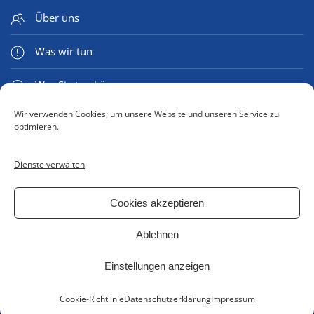
Über uns
Was wir tun
Was Sie tun können
Wir verwenden Cookies, um unsere Website und unseren Service zu
Medien & Mehr
optimieren.
Dienste verwalten
Kontaktformular
Cookies akzeptieren
Impressum
Ablehnen
Datenschutzerklärung
Einstellungen anzeigen
Cookie Richtlinie (EU)
Cookie-Richtlinie
Datenschutzerklärung
Impressum