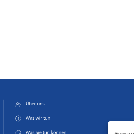
Über uns
Was wir tun
Was Sie tun können
Wir verwend