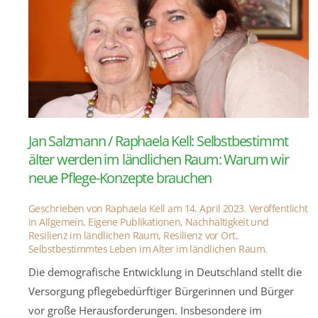
Jan Salzmann / Raphaela Kell: Selbstbestimmt
älter werden im ländlichen Raum: Warum wir
neue Pflege-Konzepte brauchen
Geschrieben von
Raphaela Kell
am
14. April 2023
. Veröffentlicht
in
Allgemein
,
Eigene Publikationen
,
Nachhaltigkeit und
Resilienz im ländlichen Raum
,
Resilienz vor Ort
,
Selbstbestimmtes Leben im Alter im ländlichen Raum
.
Die demografische Entwicklung in Deutschland stellt die
Versorgung pflegebedürftiger Bürgerinnen und Bürger
vor große Herausforderungen. Insbesondere im