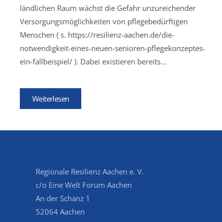
ländlichen Raum wächst die Gefahr unzureichender
Versorgungsmöglichkeiten von pflegebedürftigen
Menschen ( s. https://resilienz-aachen.de/die-
notwendigkeit-eines-neuen-senioren-pflegekonzeptes-
ein-fallbeispiel/ ). Dabei existieren bereits...
Weiterlesen
Regionale Resilienz Aachen e. V.
c/o Eine Welt Forum Aachen
An der Schanz 1
52064 Aachen