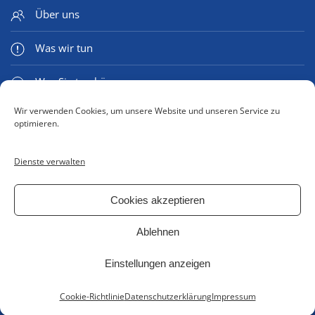
Über uns
Was wir tun
Was Sie tun können
Wir verwenden Cookies, um unsere Website und unseren Service zu
Medien & Mehr
optimieren.
Dienste verwalten
Kontaktformular
Cookies akzeptieren
Impressum
Ablehnen
Datenschutzerklärung
Einstellungen anzeigen
Cookie Richtlinie (EU)
Cookie-Richtlinie
Datenschutzerklärung
Impressum