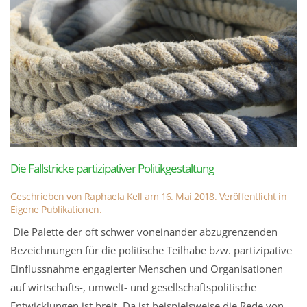
Die Fallstricke partizipativer Politikgestaltung
Geschrieben von
Raphaela Kell
am
16. Mai 2018
. Veröffentlicht in
Eigene Publikationen
.
Die Palette der oft schwer voneinander abzugrenzenden
Bezeichnungen für die politische Teilhabe bzw. partizipative
Einflussnahme engagierter Menschen und Organisationen
auf wirtschafts-, umwelt- und gesellschaftspolitische
Entwicklungen ist breit. Da ist beispielsweise die Rede von