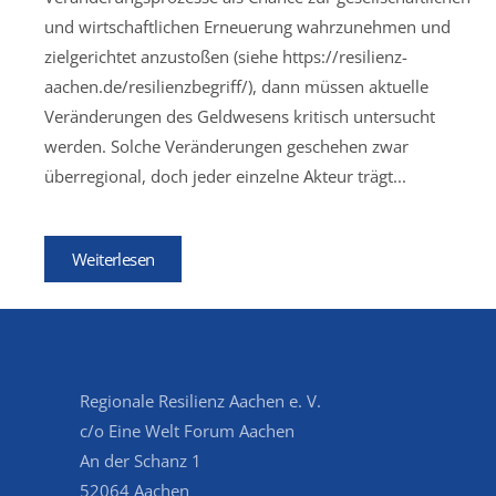
und wirtschaftlichen Erneuerung wahrzunehmen und
zielgerichtet anzustoßen (siehe https://resilienz-
aachen.de/resilienzbegriff/), dann müssen aktuelle
Veränderungen des Geldwesens kritisch untersucht
werden. Solche Veränderungen geschehen zwar
überregional, doch jeder einzelne Akteur trägt...
Weiterlesen
Regionale Resilienz Aachen e. V.
c/o Eine Welt Forum Aachen
An der Schanz 1
52064 Aachen