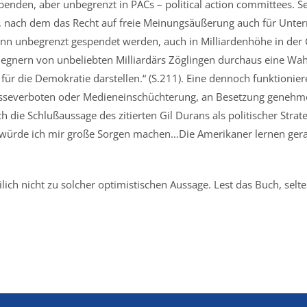
nden, aber unbegrenzt in PACs – political action committees. S
eil, nach dem das Recht auf freie Meinungsäußerung auch für Un
nn unbegrenzt gespendet werden, auch in Milliardenhöhe in der
gnern von unbeliebten Milliardärs Zöglingen durchaus eine Wahl
 für die Demokratie darstellen.“ (S.211). Eine dennoch funktioni
esseverboten oder Medieneinschüchterung, an Besetzung genehme
h die Schlußaussage des zitierten Gil Durans als politischer Stra
 würde ich mir große Sorgen machen…Die Amerikaner lernen gera
lich nicht zu solcher optimistischen Aussage. Lest das Buch, sel