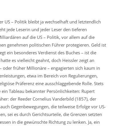
US – Politik bleibt ja wechselhaft und letztendlich
eht jede Leserin und jeder Leser den tieferen
lliardären auf die US – Politik, vor allem auf die
nen genehmen politischen Führer protegieren. Geld ist
gt ein besonderes Verdienst des Buches – ist die
te es vielleicht geahnt, doch Heissler zeigt an
– oder früher Millionäre – engagierten sich kaum in
genleistungen, etwa im Bereich von Regulierungen,
ligiöse Präferenz eine ausschlaggebende Rolle. Stets
e ein Tableau bekannter Persönlichkeiten: Rupert
üher: der Reeder Cornelius Vanderbild (1857), der
t auch Gegenbewegungen, die teilweise Erfolge vor US-
, sei es durch Gerichtsurteile, die Grenzen setzten
ssen in die gewünschte Richtung zu lenken. Ja, ein