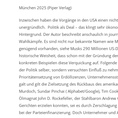
München 2025 (Piper Verlag)
Inzwischen haben die Vorgänge in den USA einen nicht u
unergründlich. Politik als Deal – das klingt sehr ökon
Hintergrund. Der Autor beschreibt anschaulich in journa
Wahlkämpfe. Es sind nicht nur bekannte Namen wie Mus
genügend vorhanden, siehe Musks 290 Millionen US-Dol
historische Weisheit, dass schon mit der Gründung der
konkreten Beispielen diese Verquickung auf. Folgende P
der Politik selber, sondern versuchten Einfluß zu ne
Prioritätensetzung von Erdöllizenzen, Unternehmensste
galt und gilt die Zielsetzung des Rückbaus des amerika
Murdoch, Sundar Pinchai ( Alphabet/Google), Tim Cook 
Ölmagnat John D. Rockefeller, der Stahlbaron Andrew C
Gerichten erzielen konnten, sei es durch Zerschlagung
bei der Parteienfinanzierung. Doch Unternehmer und An