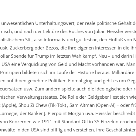
nwesentlichen Unterhaltungswert, der reale politische Gehalt der 
omisch, und nach der Lektüre des Buches von Julian Heissler verst
listischem Stil, also informativ und gut lesbar, den Einfluß von Mi
k, Zuckerberg oder Bezos, die ihre eigenen Interessen in die ih
lar Spende für Trump im letzten Wahlkampf. Neu – und darin lie
 USA eine Verquickung von Geld und Macht vorhanden war. Man hat
rinzipien bildeten sich im Laufe der Historie heraus: Milliardäre 
hmen auf ihnen genehme Politiker. Einmal ging und geht es um Ge
uersätzen usw. Zum andern spielte auch die ideologische oder re
nischen Verwaltungsstaates. Die Rolle der Geldgeber liest sich wi
(Apple), Shou Zi Chew (Tik-Tok) , Sam Altman (Open-AI) – oder fr
arnegie, der Banker J. Pierpoint Morgan uva. Heissler beschreib
 von Konzernen wie 1911 mit Standard Oil in 35 Einzelunternehmen
wälte in den USA sind pfiffig und verstehen, ihre Geschäftsintere