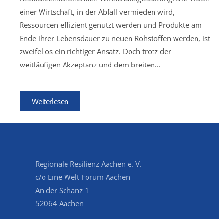
einer Wirtschaft, in der Abfall vermieden wird,
Ressourcen effizient genutzt werden und Produkte am
Ende ihrer Lebensdauer zu neuen Rohstoffen werden, ist
zweifellos ein richtiger Ansatz. Doch trotz der
weitläufigen Akzeptanz und dem breiten...
Weiterlesen
Regionale Resilienz Aachen e. V.
c/o Eine Welt Forum Aachen
An der Schanz 1
52064 Aachen