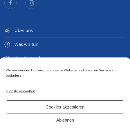
Über uns
Was wir tun
Was Sie tun können
Wir verwenden Cookies, um unsere Website und unseren Service zu
Medien & Mehr
optimieren.
Dienste verwalten
Kontaktformular
Cookies akzeptieren
Impressum
Ablehnen
Datenschutzerklärung