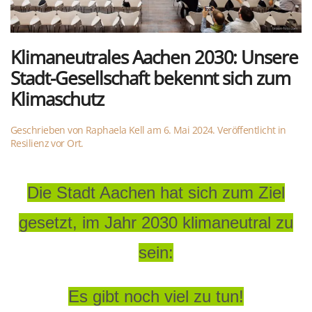
Klimaneutrales Aachen 2030: Unsere
Stadt-Gesellschaft bekennt sich zum
Klimaschutz
Geschrieben von
Raphaela Kell
am
6. Mai 2024
. Veröffentlicht in
Resilienz vor Ort
.
Die Stadt Aachen hat sich zum Ziel
gesetzt, im Jahr 2030 klimaneutral zu
sein:
Es gibt noch viel zu tun!