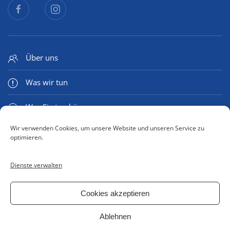
Über uns
Was wir tun
Was Sie tun können
Wir verwenden Cookies, um unsere Website und unseren Service zu
Medien & Mehr
optimieren.
Dienste verwalten
Kontaktformular
Cookies akzeptieren
Impressum
Ablehnen
Datenschutzerklärung